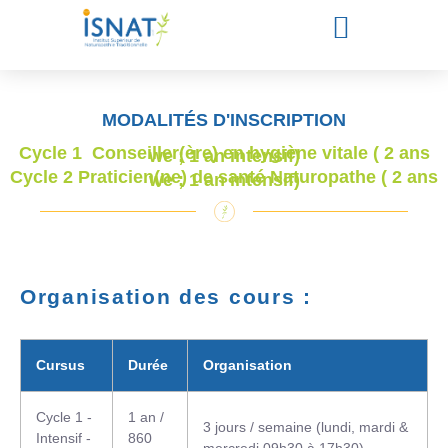
MODALITÉS D'INSCRIPTION
Cycle 1 Conseiller(ère) en hygiène vitale ( 2 ans
we ; 1 an intensif)
Cycle 2 Praticien(ne) de santé Naturopathe ( 2 ans
we ; 1 an intensif)
Organisation des cours :
Cursus
Durée
Organisation
Cycle 1 -
1 an /
3 jours / semaine (lundi, mardi &
Intensif -
860
mercredi 09h30 à 17h30)