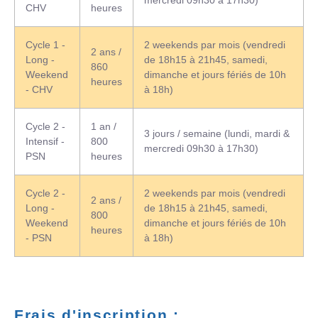
CHV
heures
Cycle 1 -
2 weekends par mois (vendredi
2 ans /
Long -
de 18h15 à 21h45, samedi,
860
Weekend
dimanche et jours fériés de 10h
heures
- CHV
à 18h)
Cycle 2 -
1 an /
3 jours / semaine (lundi, mardi &
Intensif -
800
mercredi 09h30 à 17h30)
PSN
heures
Cycle 2 -
2 weekends par mois (vendredi
2 ans /
Long -
de 18h15 à 21h45, samedi,
800
Weekend
dimanche et jours fériés de 10h
heures
- PSN
à 18h)
Frais d'inscription :