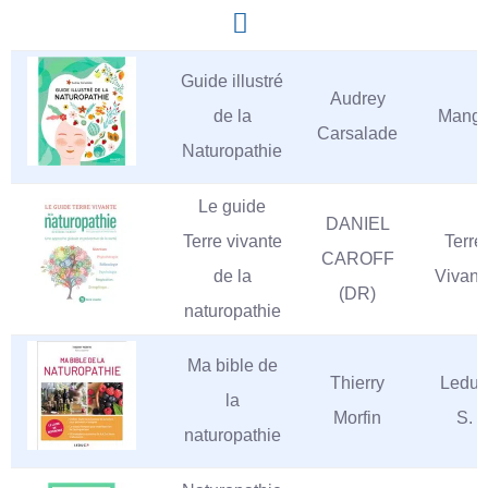
Guide illustré
Audrey
de la
Mang
Carsalade
Naturopathie
Le guide
DANIEL
Terre vivante
Terre
CAROFF
de la
Vivant
(DR)
naturopathie
Ma bible de
Thierry
Leduc
la
Morfin
S.
naturopathie