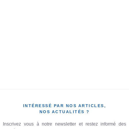
DIÉTÉTICIEN.NE NATUROPATHE
GEMBLOUX
Description de fonction En tant que Diététicien(h/f/x) vous êtes la
personne vers qui chaque client peut se tourner en cas de
questions concernant les compléments alimentaires et tout ce qui
touche également à votre...
CHARLOTTE Z.
13/05/2023
INTÉRESSÉ PAR NOS ARTICLES,
NOS ACTUALITÉS ?
Inscrivez vous à notre newsletter et restez informé des