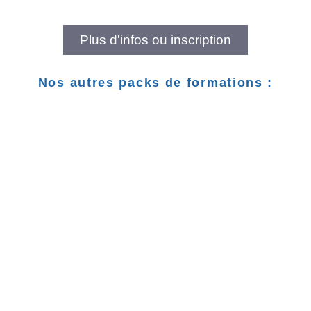
Plus d'infos ou inscription
Nos autres packs de formations :
PACK PRO
PACK PRO « NUTRITION »
Pack de base : 22 jours ( 154 h ) 1.690€
Pack avec options : 29 jours ( 203 h ) 2.230€