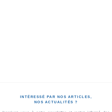
PACK « NUTRITION »
Pack de base : 28 jours ( 196 h ) 1.960€
Pack avec options : 34 jours ( 245 h ) 2.450€
INTÉRESSÉ PAR NOS ARTICLES,
NOS ACTUALITÉS ?