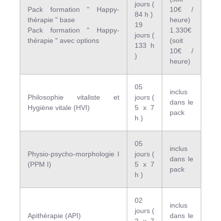
jours (
Pack formation " Happy-
10€ /
84 h )
thérapie " base
heure)
19
Pack formation " Happy-
1.330€
jours (
thérapie " avec options
(soit
133 h
10€ /
)
heure)
05
inclus
Philosophie vitaliste et
jours (
dans le
Hygiène vitale (HVI)
5 x 7
pack
h )
05
inclus
Physio-psycho-morphologie I
jours (
dans le
(PPM I)
5 x 7
pack
h )
02
inclus
jours (
Apithérapie (API)
dans le