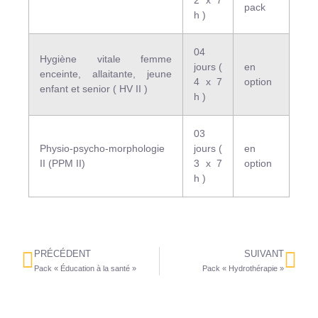
2 x 7
pack
h )
04
Hygiène vitale femme
jours (
en
enceinte, allaitante, jeune
4 x 7
option
enfant et senior ( HV II )
h )
03
Physio-psycho-morphologie
jours (
en
II (PPM II)
3 x 7
option
h )
PRÉCÉDENT
SUIVANT
Pack « Éducation à la santé »
Pack « Hydrothérapie »